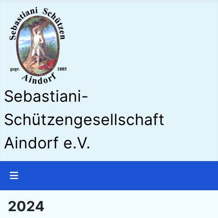
Sebastiani-
Schützengesellschaft
Aindorf e.V.
2024